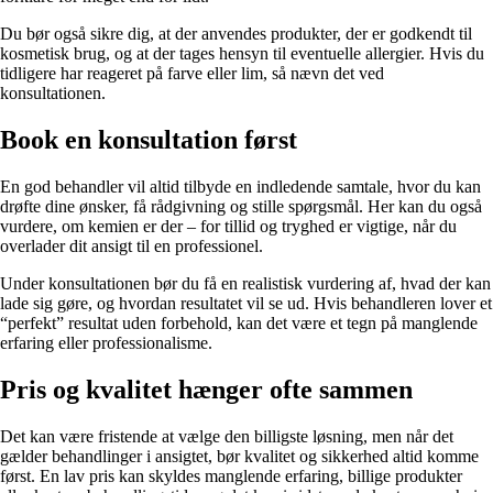
Du bør også sikre dig, at der anvendes produkter, der er godkendt til
kosmetisk brug, og at der tages hensyn til eventuelle allergier. Hvis du
tidligere har reageret på farve eller lim, så nævn det ved
konsultationen.
Book en konsultation først
En god behandler vil altid tilbyde en indledende samtale, hvor du kan
drøfte dine ønsker, få rådgivning og stille spørgsmål. Her kan du også
vurdere, om kemien er der – for tillid og tryghed er vigtige, når du
overlader dit ansigt til en professionel.
Under konsultationen bør du få en realistisk vurdering af, hvad der kan
lade sig gøre, og hvordan resultatet vil se ud. Hvis behandleren lover et
“perfekt” resultat uden forbehold, kan det være et tegn på manglende
erfaring eller professionalisme.
Pris og kvalitet hænger ofte sammen
Det kan være fristende at vælge den billigste løsning, men når det
gælder behandlinger i ansigtet, bør kvalitet og sikkerhed altid komme
først. En lav pris kan skyldes manglende erfaring, billige produkter