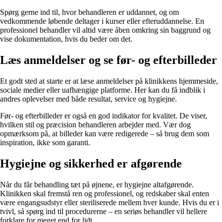
Spørg gerne ind til, hvor behandleren er uddannet, og om
vedkommende løbende deltager i kurser eller efteruddannelse. En
professionel behandler vil altid være åben omkring sin baggrund og
vise dokumentation, hvis du beder om det.
Læs anmeldelser og se før- og efterbilleder
Et godt sted at starte er at læse anmeldelser på klinikkens hjemmeside,
sociale medier eller uafhængige platforme. Her kan du få indblik i
andres oplevelser med både resultat, service og hygiejne.
Før- og efterbilleder er også en god indikator for kvalitet. De viser,
hvilken stil og præcision behandleren arbejder med. Vær dog
opmærksom på, at billeder kan være redigerede – så brug dem som
inspiration, ikke som garanti.
Hygiejne og sikkerhed er afgørende
Når du får behandling tæt på øjnene, er hygiejne altafgørende.
Klinikken skal fremstå ren og professionel, og redskaber skal enten
være engangsudstyr eller steriliserede mellem hver kunde. Hvis du er i
tvivl, så spørg ind til procedurerne – en seriøs behandler vil hellere
forklare for meget end for lidt.