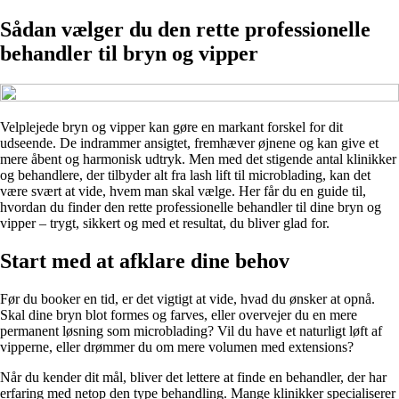
Sådan vælger du den rette professionelle
behandler til bryn og vipper
Velplejede bryn og vipper kan gøre en markant forskel for dit
udseende. De indrammer ansigtet, fremhæver øjnene og kan give et
mere åbent og harmonisk udtryk. Men med det stigende antal klinikker
og behandlere, der tilbyder alt fra lash lift til microblading, kan det
være svært at vide, hvem man skal vælge. Her får du en guide til,
hvordan du finder den rette professionelle behandler til dine bryn og
vipper – trygt, sikkert og med et resultat, du bliver glad for.
Start med at afklare dine behov
Før du booker en tid, er det vigtigt at vide, hvad du ønsker at opnå.
Skal dine bryn blot formes og farves, eller overvejer du en mere
permanent løsning som microblading? Vil du have et naturligt løft af
vipperne, eller drømmer du om mere volumen med extensions?
Når du kender dit mål, bliver det lettere at finde en behandler, der har
erfaring med netop den type behandling. Mange klinikker specialiserer