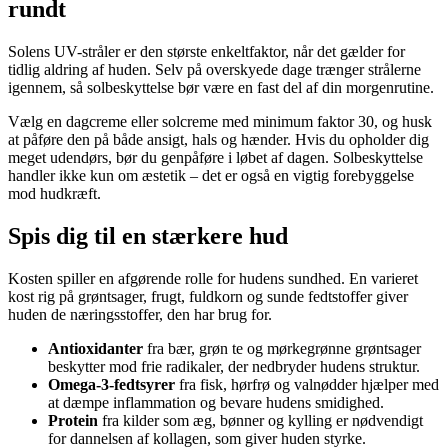
rundt
Solens UV-stråler er den største enkeltfaktor, når det gælder for
tidlig aldring af huden. Selv på overskyede dage trænger strålerne
igennem, så solbeskyttelse bør være en fast del af din morgenrutine.
Vælg en dagcreme eller solcreme med minimum faktor 30, og husk
at påføre den på både ansigt, hals og hænder. Hvis du opholder dig
meget udendørs, bør du genpåføre i løbet af dagen. Solbeskyttelse
handler ikke kun om æstetik – det er også en vigtig forebyggelse
mod hudkræft.
Spis dig til en stærkere hud
Kosten spiller en afgørende rolle for hudens sundhed. En varieret
kost rig på grøntsager, frugt, fuldkorn og sunde fedtstoffer giver
huden de næringsstoffer, den har brug for.
Antioxidanter
fra bær, grøn te og mørkegrønne grøntsager
beskytter mod frie radikaler, der nedbryder hudens struktur.
Omega-3-fedtsyrer
fra fisk, hørfrø og valnødder hjælper med
at dæmpe inflammation og bevare hudens smidighed.
Protein
fra kilder som æg, bønner og kylling er nødvendigt
for dannelsen af kollagen, som giver huden styrke.