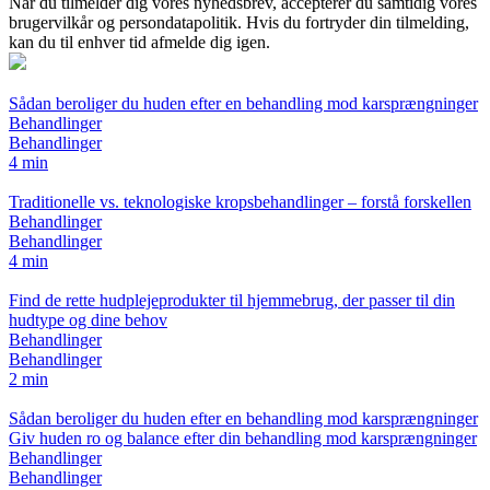
Når du tilmelder dig vores nyhedsbrev, accepterer du samtidig vores
brugervilkår og persondatapolitik. Hvis du fortryder din tilmelding,
kan du til enhver tid afmelde dig igen.
Sådan beroliger du huden efter en behandling mod karsprængninger
Behandlinger
Behandlinger
4 min
Traditionelle vs. teknologiske kropsbehandlinger – forstå forskellen
Behandlinger
Behandlinger
4 min
Find de rette hudplejeprodukter til hjemmebrug, der passer til din
hudtype og dine behov
Behandlinger
Behandlinger
2 min
Sådan beroliger du huden efter en behandling mod karsprængninger
Giv huden ro og balance efter din behandling mod karsprængninger
Behandlinger
Behandlinger