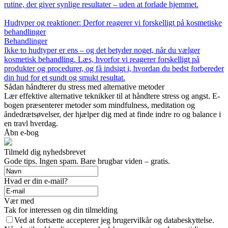
rutine, der giver synlige resultater – uden at forlade hjemmet.
Hudtyper og reaktioner: Derfor reagerer vi forskelligt på kosmetiske
behandlinger
Behandlinger
Ikke to hudtyper er ens – og det betyder noget, når du vælger
kosmetisk behandling. Læs, hvorfor vi reagerer forskelligt på
produkter og procedurer, og få indsigt i, hvordan du bedst forbereder
din hud for et sundt og smukt resultat.
Sådan håndterer du stress med alternative metoder
Lær effektive alternative teknikker til at håndtere stress og angst. E-
bogen præsenterer metoder som mindfulness, meditation og
åndedrætsøvelser, der hjælper dig med at finde indre ro og balance i
en travl hverdag.
Åbn e-bog
Tilmeld dig nyhedsbrevet
Gode tips. Ingen spam. Bare brugbar viden – gratis.
Hvad er din e-mail?
Vær med
Tak for interessen og din tilmelding
Ved at fortsætte accepterer jeg brugervilkår og databeskyttelse.