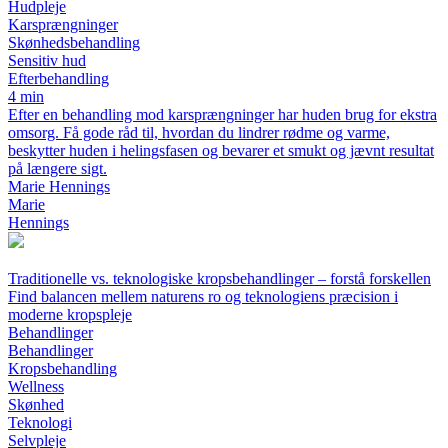
Hudpleje
Karsprængninger
Skønhedsbehandling
Sensitiv hud
Efterbehandling
4 min
Efter en behandling mod karsprængninger har huden brug for ekstra
omsorg. Få gode råd til, hvordan du lindrer rødme og varme,
beskytter huden i helingsfasen og bevarer et smukt og jævnt resultat
på længere sigt.
Marie Hennings
Marie
Hennings
Traditionelle vs. teknologiske kropsbehandlinger – forstå forskellen
Find balancen mellem naturens ro og teknologiens præcision i
moderne kropspleje
Behandlinger
Behandlinger
Kropsbehandling
Wellness
Skønhed
Teknologi
Selvpleje