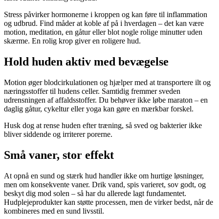
Stress påvirker hormonerne i kroppen og kan føre til inflammation
og udbrud. Find måder at koble af på i hverdagen – det kan være
motion, meditation, en gåtur eller blot nogle rolige minutter uden
skærme. En rolig krop giver en roligere hud.
Hold huden aktiv med bevægelse
Motion øger blodcirkulationen og hjælper med at transportere ilt og
næringsstoffer til hudens celler. Samtidig fremmer sveden
udrensningen af affaldsstoffer. Du behøver ikke løbe maraton – en
daglig gåtur, cykeltur eller yoga kan gøre en mærkbar forskel.
Husk dog at rense huden efter træning, så sved og bakterier ikke
bliver siddende og irriterer porerne.
Små vaner, stor effekt
At opnå en sund og stærk hud handler ikke om hurtige løsninger,
men om konsekvente vaner. Drik vand, spis varieret, sov godt, og
beskyt dig mod solen – så har du allerede lagt fundamentet.
Hudplejeprodukter kan støtte processen, men de virker bedst, når de
kombineres med en sund livsstil.