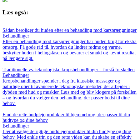
Læs også:
Sådan beroliger du huden efter en behandling mod karsprængninger
Behandlinger
Efter en behandling mod karsprængninger har huden brug for ekstra
omsorg. Få gode råd til, hvordan du lindrer rødme og varme,
beskytter huden i helingsfasen og bevarer et smukt og jævnt resultat
på længere sigt.
Traditionelle vs. teknologiske kropsbehandlinger – forstå forskellen
Behandlinger
Kropsbehandlinger spænder i dag fra klassiske massager og
naturlige olier til avancerede teknologiske metoder, der arbejder i
dybden med hud og muskler. Læs med og bliv klogere på forskellen
– og hvordan du vælger den behandling, der passer bedst til dine
behov.
Find de rette hudplejeprodukter til hjemmebrug, der passer til din
hudtype og dine behov
Behandlinger
Lær at vælge de rigtige hudplejeprodukter til din hudtype og dine
behov. Med enkle trin og den rette viden kan du skabe en effektiv