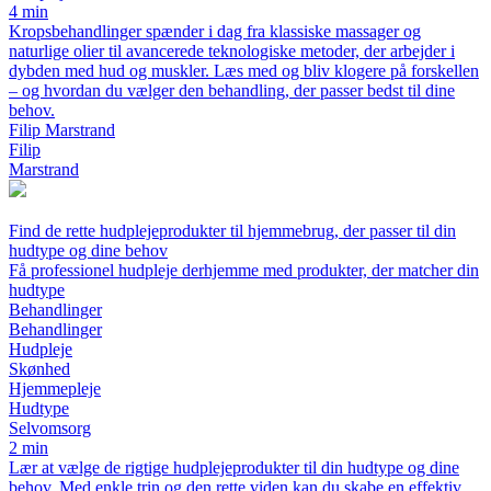
4 min
Kropsbehandlinger spænder i dag fra klassiske massager og
naturlige olier til avancerede teknologiske metoder, der arbejder i
dybden med hud og muskler. Læs med og bliv klogere på forskellen
– og hvordan du vælger den behandling, der passer bedst til dine
behov.
Filip Marstrand
Filip
Marstrand
Find de rette hudplejeprodukter til hjemmebrug, der passer til din
hudtype og dine behov
Få professionel hudpleje derhjemme med produkter, der matcher din
hudtype
Behandlinger
Behandlinger
Hudpleje
Skønhed
Hjemmepleje
Hudtype
Selvomsorg
2 min
Lær at vælge de rigtige hudplejeprodukter til din hudtype og dine
behov. Med enkle trin og den rette viden kan du skabe en effektiv