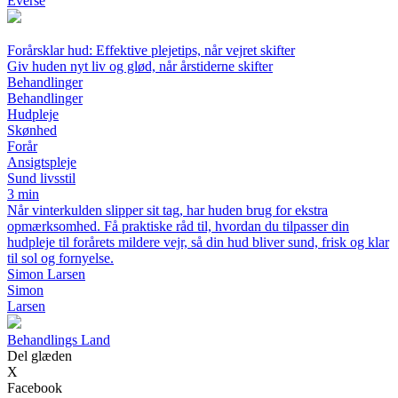
Everse
Forårsklar hud: Effektive plejetips, når vejret skifter
Giv huden nyt liv og glød, når årstiderne skifter
Behandlinger
Behandlinger
Hudpleje
Skønhed
Forår
Ansigtspleje
Sund livsstil
3 min
Når vinterkulden slipper sit tag, har huden brug for ekstra
opmærksomhed. Få praktiske råd til, hvordan du tilpasser din
hudpleje til forårets mildere vejr, så din hud bliver sund, frisk og klar
til sol og fornyelse.
Simon Larsen
Simon
Larsen
Behandlings Land
Del glæden
X
Facebook