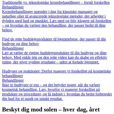
Traditionelle vs. teknologiske kropsbehandlinger – forstå forskellen
Behandlinger
Kropsbehandlinger spænder i dag fra klassiske massager og
naturlige olier til avancerede teknologiske metoder, der arbejder i
dybden med hud og muskler. Læs med og bliv klogere på forskellen
– og hvordan du vælger den behandling, der passer bedst til dine
behov.
Find de rette hudplejeprodukter til hjemmebrug, der passer til din
hudtype og dine behov
Behandlinger
Lær at vælge de rigtige hudplejeprodukter til din hudtype og dine
behov. Med enkle trin og den rette viden kan du skabe en effektiv
rutine, der giver synlige resultater – uden at forlade hjemmet.
Hudtyper og reaktioner: Derfor reagerer vi forskelligt på kosmetiske
behandlinger
Behandlinger
Ikke to hudtyper er ens – og det betyder noget, når du vælger
kosmetisk behandling. Læs, hvorfor vi reagerer forskelligt på
produkter og procedurer, og få indsigt i, hvordan du bedst forbereder
din hud for et sundt og smukt resultat.
Beskyt dig mod solen – hver dag, året