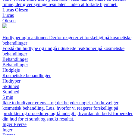
rutine, der giver synlige resultater – uden at forlade hjemmet.
Lucas Olesen
Lucas
Olesen
Hudtyper og reaktioner: Derfor reagerer vi forskelligt på kosmetiske
behandlinger
Forstå din hudtype og undgå uønskede reaktioner på kosmetiske
behandlinger
Behandlinger
Behandlinger
Hudpleje
Kosmetiske behandlinger
Hudtyper
Skønhed
Sundhed
5 min
Ikke to hudtyper er ens – og det betyder noget, når du vælger
kosmetisk behandling. Læs, hvorfor vi reagerer forskelligt på
produkter og procedurer, og få indsigt i, hvordan du bedst forbereder
din hud for et sundt og smukt resultat.
Inger Everse
Inger