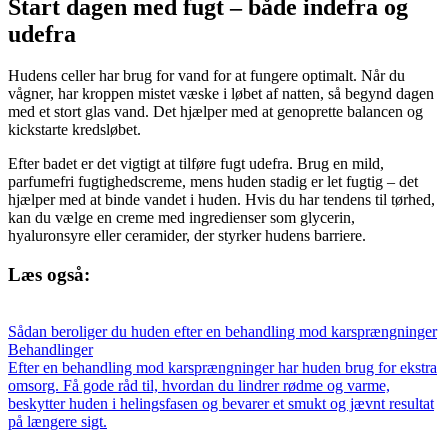
Start dagen med fugt – både indefra og
udefra
Hudens celler har brug for vand for at fungere optimalt. Når du
vågner, har kroppen mistet væske i løbet af natten, så begynd dagen
med et stort glas vand. Det hjælper med at genoprette balancen og
kickstarte kredsløbet.
Efter badet er det vigtigt at tilføre fugt udefra. Brug en mild,
parfumefri fugtighedscreme, mens huden stadig er let fugtig – det
hjælper med at binde vandet i huden. Hvis du har tendens til tørhed,
kan du vælge en creme med ingredienser som glycerin,
hyaluronsyre eller ceramider, der styrker hudens barriere.
Læs også:
Sådan beroliger du huden efter en behandling mod karsprængninger
Behandlinger
Efter en behandling mod karsprængninger har huden brug for ekstra
omsorg. Få gode råd til, hvordan du lindrer rødme og varme,
beskytter huden i helingsfasen og bevarer et smukt og jævnt resultat
på længere sigt.