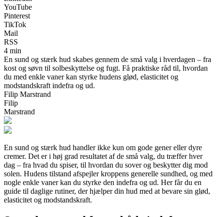
YouTube
Pinterest
TikTok
Mail
RSS
4 min
En sund og stærk hud skabes gennem de små valg i hverdagen – fra
kost og søvn til solbeskyttelse og fugt. Få praktiske råd til, hvordan
du med enkle vaner kan styrke hudens glød, elasticitet og
modstandskraft indefra og ud.
Filip Marstrand
Filip
Marstrand
En sund og stærk hud handler ikke kun om gode gener eller dyre
cremer. Det er i høj grad resultatet af de små valg, du træffer hver
dag – fra hvad du spiser, til hvordan du sover og beskytter dig mod
solen. Hudens tilstand afspejler kroppens generelle sundhed, og med
nogle enkle vaner kan du styrke den indefra og ud. Her får du en
guide til daglige rutiner, der hjælper din hud med at bevare sin glød,
elasticitet og modstandskraft.