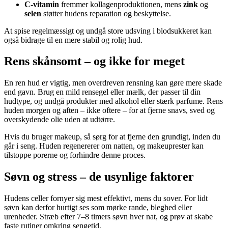
C-vitamin
fremmer kollagenproduktionen, mens
zink
og
selen
støtter hudens reparation og beskyttelse.
At spise regelmæssigt og undgå store udsving i blodsukkeret kan
også bidrage til en mere stabil og rolig hud.
Rens skånsomt – og ikke for meget
En ren hud er vigtig, men overdreven rensning kan gøre mere skade
end gavn. Brug en mild rensegel eller mælk, der passer til din
hudtype, og undgå produkter med alkohol eller stærk parfume. Rens
huden morgen og aften – ikke oftere – for at fjerne snavs, sved og
overskydende olie uden at udtørre.
Hvis du bruger makeup, så sørg for at fjerne den grundigt, inden du
går i seng. Huden regenererer om natten, og makeuprester kan
tilstoppe porerne og forhindre denne proces.
Søvn og stress – de usynlige faktorer
Hudens celler fornyer sig mest effektivt, mens du sover. For lidt
søvn kan derfor hurtigt ses som mørke rande, bleghed eller
urenheder. Stræb efter 7–8 timers søvn hver nat, og prøv at skabe
faste rutiner omkring sengetid.