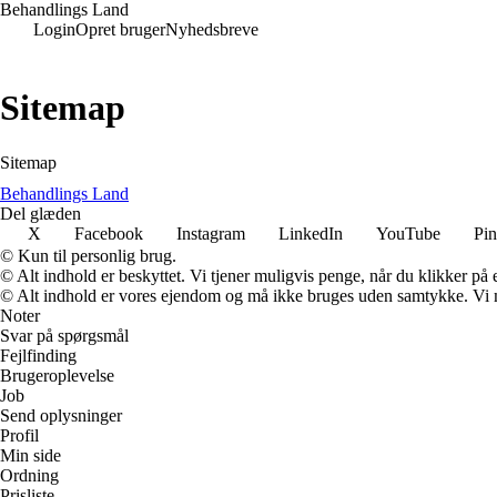
Behandlings Land
Login
Opret bruger
Nyhedsbreve
Sitemap
Sitemap
Behandlings Land
Del glæden
X
Facebook
Instagram
LinkedIn
YouTube
Pin
© Kun til personlig brug.
© Alt indhold er beskyttet. Vi tjener muligvis penge, når du klikker på e
© Alt indhold er vores ejendom og må ikke bruges uden samtykke. Vi mod
Noter
Svar på spørgsmål
Fejlfinding
Brugeroplevelse
Job
Send oplysninger
Profil
Min side
Ordning
Prisliste